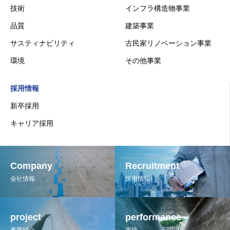
技術
インフラ構造物事業
品質
建築事業
サスティナビリティ
古民家リノベーション事業
環境
その他事業
採用情報
新卒採用
キャリア採用
Company
Recruitment
会社情報
採用情報
project
performance
事業紹介
実績